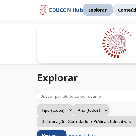
EDUCON Hub
Explorar
Conteúd
Explorar
Buscar
Tipo
Ano
Eixo temático
Limpar filtros
Pesquisar