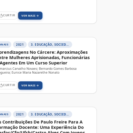
VER MAIS →
CURTIR
ANAIS
2021
3. EDUCAÇÃO, SOCIEDADE E PRÁTICAS EDUCATIVAS
prendizagens No Cárcere: Aproximações
ntre Mulheres Aprisionadas, Funcionárias
 Agentes Em Um Curso Superior
marcius Carvalho Novaes; Bernardo Gomes Barbosa
gueira; Eunice Maria Nazarethe Nonato
VER MAIS →
CURTIR
ANAIS
2021
3. EDUCAÇÃO, SOCIEDADE E PRÁTICAS EDUCATIVAS
s Contribuições De Paulo Freire Para A
ormação Docente: Uma Experiência Do
arfor/Cfp/Ufrb/Castro Alves Com Jovens,