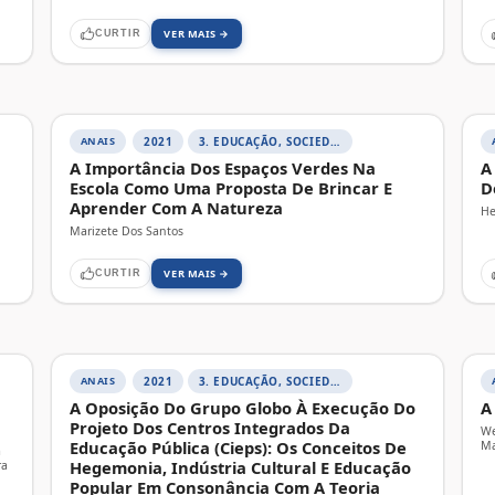
VER MAIS →
CURTIR
ANAIS
2021
3. EDUCAÇÃO, SOCIEDADE E PRÁTICAS EDUCATIVAS
A Importância Dos Espaços Verdes Na
A
Escola Como Uma Proposta De Brincar E
D
Aprender Com A Natureza
He
Marizete Dos Santos
VER MAIS →
CURTIR
ANAIS
2021
3. EDUCAÇÃO, SOCIEDADE E PRÁTICAS EDUCATIVAS
A Oposição Do Grupo Globo À Execução Do
A
Projeto Dos Centros Integrados Da
We
Educação Pública (Cieps): Os Conceitos De
Ma
a
Hegemonia, Indústria Cultural E Educação
ra
Popular Em Consonância Com A Teoria