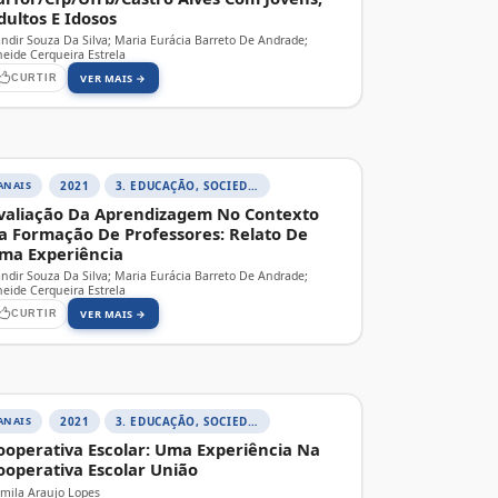
dultos E Idosos
andir Souza Da Silva; Maria Eurácia Barreto De Andrade;
neide Cerqueira Estrela
VER MAIS →
CURTIR
ANAIS
2021
3. EDUCAÇÃO, SOCIEDADE E PRÁTICAS EDUCATIVAS
valiação Da Aprendizagem No Contexto
a Formação De Professores: Relato De
ma Experiência
andir Souza Da Silva; Maria Eurácia Barreto De Andrade;
neide Cerqueira Estrela
VER MAIS →
CURTIR
ANAIS
2021
3. EDUCAÇÃO, SOCIEDADE E PRÁTICAS EDUCATIVAS
ooperativa Escolar: Uma Experiência Na
ooperativa Escolar União
mila Araujo Lopes