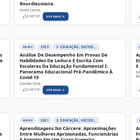
Bourdieusiana.
André Lemos
VER MAIS →
CURTIR
ANAIS
2023
3. EDUCAÇÃO, SOCIEDADE E PRÁTICAS EDUCATIVAS
s
Análise De Desempenho Em Provas De
A
pe
Habilidades De Leitura E Escrita Com
E
Escolares Da Educação Fundamental I:
E
Panorama Educacional Pré-Pandêmico À
Ed
Covid-19
No
Claudia Sordi
VER MAIS →
CURTIR
ANAIS
2021
3. EDUCAÇÃO, SOCIEDADE E PRÁTICAS EDUCATIVAS
Aprendizagens No Cárcere: Aproximações
A
s
Entre Mulheres Aprisionadas, Funcionárias
F
E Agentes Em Um Curso Superior
P