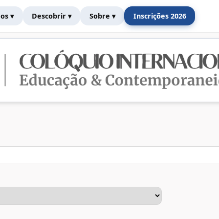
os ▾
Descobrir ▾
Sobre ▾
Inscrições 2026