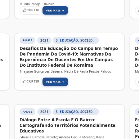
Murilo Rangel Oliveira
VER MAIS →
CURTIR
ANAIS
2021
3. EDUCAÇÃO, SOCIEDADE E PRÁTICAS EDUCATIVAS
Desafios Da Educação Do Campo Em Tempo
D
De Pandemia Da Covid-19: Narrativas Da
D
os
Experiência De Docentes Em Um Campus
E
Do Instituto Federal De Roraima
D
Thayane Gonçalves Bezerra; Nádia De Paula Pessôa Paludo
Ma
VER MAIS →
CURTIR
ANAIS
2021
3. EDUCAÇÃO, SOCIEDADE E PRÁTICAS EDUCATIVAS
Diálogo Entre A Escola E O Bairro:
E
a
Cartografando Territórios Potencialmente
O
Educativos
R
P
Glaucia Barbosa Peixoto; Andrea Cecilia Moreno; Karla