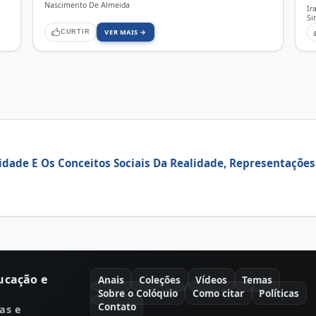
Nascimento De Almeida
Ir
Si
VER MAIS →
CURTIR
idade E Os Conceitos Sociais Da Realidade, Representações
ucação e
Anais
Coleções
Vídeos
Temas
Sobre o Colóquio
Como citar
Políticas
Contato
as e