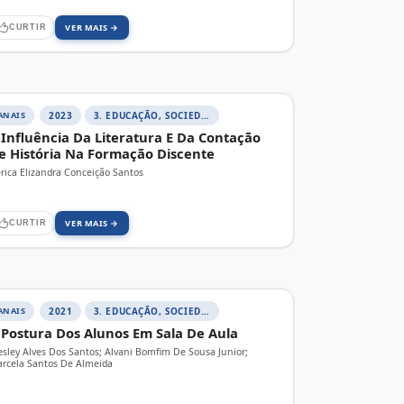
VER MAIS →
CURTIR
ANAIS
2023
3. EDUCAÇÃO, SOCIEDADE E PRÁTICAS EDUCATIVAS
 Influência Da Literatura E Da Contação
e História Na Formação Discente
rica Elizandra Conceição Santos
VER MAIS →
CURTIR
ANAIS
2021
3. EDUCAÇÃO, SOCIEDADE E PRÁTICAS EDUCATIVAS
 Postura Dos Alunos Em Sala De Aula
sley Alves Dos Santos; Alvani Bomfim De Sousa Junior;
rcela Santos De Almeida