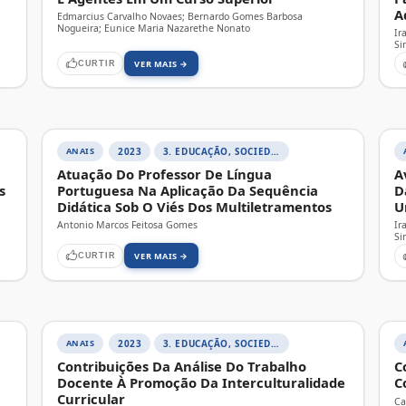
A
Edmarcius Carvalho Novaes; Bernardo Gomes Barbosa
Nogueira; Eunice Maria Nazarethe Nonato
Ir
Si
VER MAIS →
CURTIR
ANAIS
2023
3. EDUCAÇÃO, SOCIEDADE E PRÁTICAS EDUCATIVAS
Atuação Do Professor De Língua
A
s
Portuguesa Na Aplicação Da Sequência
D
Didática Sob O Viés Dos Multiletramentos
U
Antonio Marcos Feitosa Gomes
Ir
Si
VER MAIS →
CURTIR
ANAIS
2023
3. EDUCAÇÃO, SOCIEDADE E PRÁTICAS EDUCATIVAS
Contribuições Da Análise Do Trabalho
C
Docente À Promoção Da Interculturalidade
C
Curricular
Ca