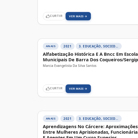
VER MAIS →
CURTIR
ANAIS
2021
3. EDUCAÇÃO, SOCIEDADE E PRÁTICAS EDUCATIVAS
Alfabetização Histórica E A Bncc Em Escola
Municipais De Barra Dos Coqueiros/Sergi
Marcia Evangelista Da Silva Santos
VER MAIS →
CURTIR
ANAIS
2021
3. EDUCAÇÃO, SOCIEDADE E PRÁTICAS EDUCATIVAS
Aprendizagens No Cárcere: Aproximações
Entre Mulheres Aprisionadas, Funcionária
E Agentes Em Um Curso Superior