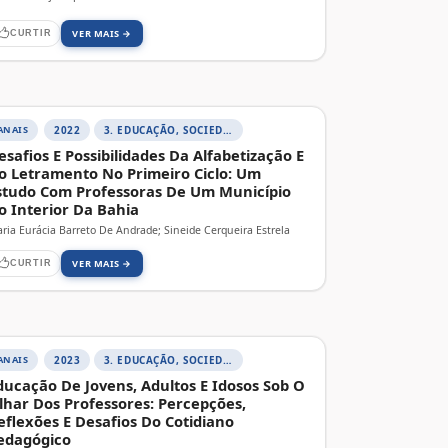
VER MAIS →
CURTIR
ANAIS
2022
3. EDUCAÇÃO, SOCIEDADE E PRÁTICAS EDUCATIVAS
esafios E Possibilidades Da Alfabetização E
o Letramento No Primeiro Ciclo: Um
studo Com Professoras De Um Município
o Interior Da Bahia
ria Eurácia Barreto De Andrade; Sineide Cerqueira Estrela
VER MAIS →
CURTIR
ANAIS
2023
3. EDUCAÇÃO, SOCIEDADE E PRÁTICAS EDUCATIVAS
ducação De Jovens, Adultos E Idosos Sob O
lhar Dos Professores: Percepções,
eflexões E Desafios Do Cotidiano
edagógico