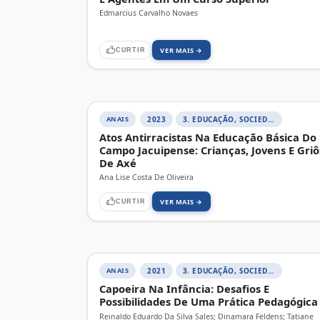
Edmarcius Carvalho Novaes
VER MAIS →
CURTIR
ANAIS
2023
3. EDUCAÇÃO, SOCIEDADE E PRÁTICAS EDUCATIVAS
Atos Antirracistas Na Educação Básica Do
Campo Jacuipense: Crianças, Jovens E Griô
De Axé
Ana Lise Costa De Oliveira
VER MAIS →
CURTIR
ANAIS
2021
3. EDUCAÇÃO, SOCIEDADE E PRÁTICAS EDUCATIVAS
Capoeira Na Infância: Desafios E
Possibilidades De Uma Prática Pedagógica
Reinaldo Eduardo Da Silva Sales; Dinamara Feldens; Tatiane