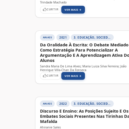
Trindade Machado
VER MAIS →
CURTIR
ANAIS
2021
3. EDUCAÇÃO, SOCIEDADE E PRÁTICAS EDUCATIVAS
Da Oralidade À Escrita: O Debate Mediado
Como Estratégia Para Potencializar A
Argumentação E A Aprendizagem Ativa D
Alunos
Sandra Maria De Lima Alves; Maria Luiza Silva Ferreira; João
Henrique Villa-Chan Da Fonseca
VER MAIS →
CURTIR
ANAIS
2022
3. EDUCAÇÃO, SOCIEDADE E PRÁTICAS EDUCATIVAS
Discurso E Ensino: As Posições Sujeito E Os
Embates Sociais Presentes Nas Tirinhas D
Mafalda
Ahiranie Sales