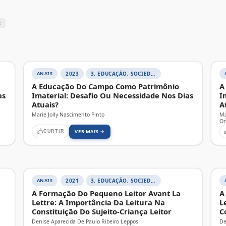
×
ANAIS
2023
3. EDUCAÇÃO, SOCIEDADE E PRÁTICAS EDUCATIVAS
A Educação Do Campo Como Patrimônio
A
as
Imaterial: Desafio Ou Necessidade Nos Dias
I
Atuais?
A
Marie Jolly Nascimento Pinto
Ma
Or
VER MAIS →
CURTIR
ANAIS
2021
3. EDUCAÇÃO, SOCIEDADE E PRÁTICAS EDUCATIVAS
A Formação Do Pequeno Leitor Avant La
A
Lettre: A Importância Da Leitura Na
L
Constituição Do Sujeito-Criança Leitor
C
Denise Aparecida De Paulo Ribeiro Leppos
De