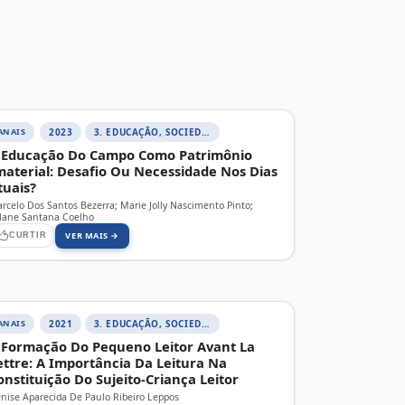
ANAIS
2023
3. EDUCAÇÃO, SOCIEDADE E PRÁTICAS EDUCATIVAS
 Educação Do Campo Como Patrimônio
material: Desafio Ou Necessidade Nos Dias
tuais?
rcelo Dos Santos Bezerra; Marie Jolly Nascimento Pinto;
lane Santana Coelho
VER MAIS →
CURTIR
ANAIS
2021
3. EDUCAÇÃO, SOCIEDADE E PRÁTICAS EDUCATIVAS
 Formação Do Pequeno Leitor Avant La
ettre: A Importância Da Leitura Na
onstituição Do Sujeito-Criança Leitor
nise Aparecida De Paulo Ribeiro Leppos