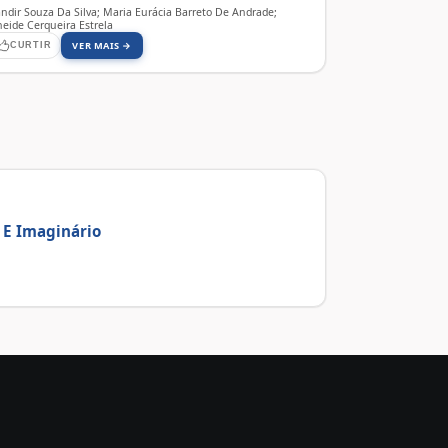
andir Souza Da Silva; Maria Eurácia Barreto De Andrade;
neide Cerqueira Estrela
VER MAIS →
CURTIR
 E Imaginário