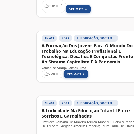
1
CURTIR
VER MAIS →
ANAIS
2022
3. EDUCAÇÃO, SOCIEDADE E PRÁTICAS EDUCATIVAS
A Formação Dos Jovens Para O Mundo Do
Trabalho Na Educação Profissional E
Tecnológica: Desafios E Conquistas Frente
Ao Sistema Capitalista E A Pandemia.
Valdenice Araújo Santos Lima
VER MAIS →
CURTIR
ANAIS
2021
3. EDUCAÇÃO, SOCIEDADE E PRÁTICAS EDUCATIVAS
A Ludicidade Na Educação Infantil Entre
Sorrisos E Gargalhadas
Erotildes Romana De Amorim Arruda Amorim; Lucinete Mari
De Amorim Gregorio Amorim Gregorio; Laura Paula De Olivei