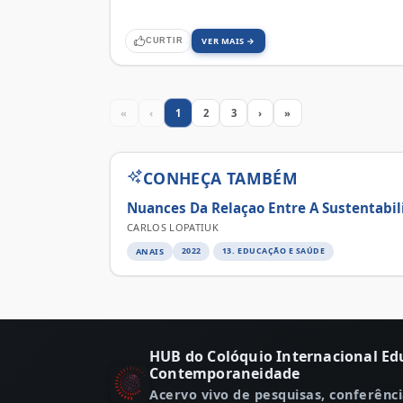
VER MAIS →
CURTIR
«
‹
1
2
3
›
»
CONHEÇA TAMBÉM
Nuances Da Relaçao Entre A Sustentabil
CARLOS LOPATIUK
ANAIS
2022
13. EDUCAÇÃO E SAÚDE
HUB do Colóquio Internacional Ed
Contemporaneidade
Acervo vivo de pesquisas, conferênci