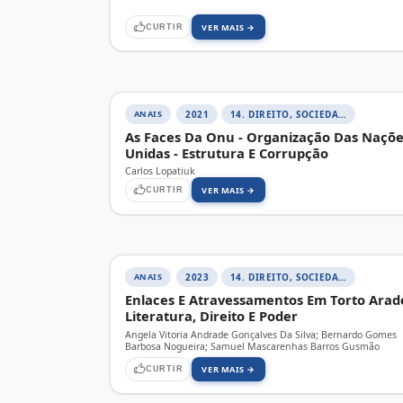
VER MAIS →
CURTIR
ANAIS
2021
14. DIREITO, SOCIEDADE E CONTEMPORANEIDADE
As Faces Da Onu - Organização Das Naçõ
Unidas - Estrutura E Corrupção
Carlos Lopatiuk
VER MAIS →
CURTIR
ANAIS
2023
14. DIREITO, SOCIEDADE E CONTEMPORANEIDADE
Enlaces E Atravessamentos Em Torto Arad
Literatura, Direito E Poder
Angela Vitoria Andrade Gonçalves Da Silva; Bernardo Gomes
Barbosa Nogueira; Samuel Mascarenhas Barros Gusmão
VER MAIS →
CURTIR