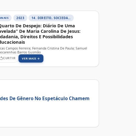
ANAIS
2023
14. DIREITO, SOCIEDADE E CONTEMPORANEIDADE
Quarto De Despejo: Diário De Uma
avelada” De Maria Carolina De Jesus:
idadania, Direitos E Possibilidades
ducacionais
cas Campos Ferreira; Fernanda Cristina De Paula; Samuel
scarenhas Barros Gusmão
VER MAIS →
CURTIR
idades De Gênero No Espetáculo Chamem