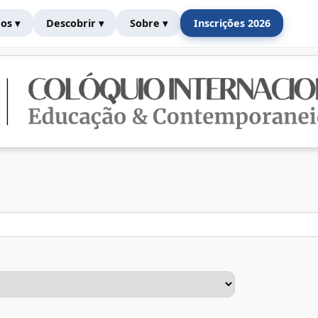
os ▾
Descobrir ▾
Sobre ▾
Inscrições 2026