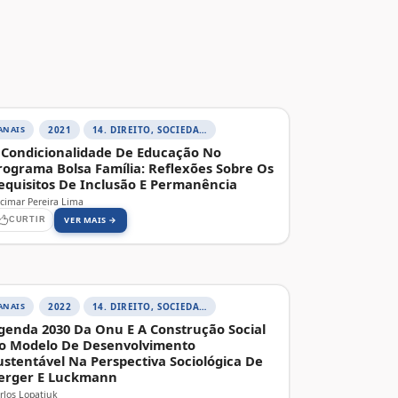
ANAIS
2021
14. DIREITO, SOCIEDADE E CONTEMPORANEIDADE
 Condicionalidade De Educação No
rograma Bolsa Família: Reflexões Sobre Os
equisitos De Inclusão E Permanência
cimar Pereira Lima
VER MAIS →
CURTIR
ANAIS
2022
14. DIREITO, SOCIEDADE E CONTEMPORANEIDADE
genda 2030 Da Onu E A Construção Social
o Modelo De Desenvolvimento
ustentável Na Perspectiva Sociológica De
erger E Luckmann
rlos Lopatiuk