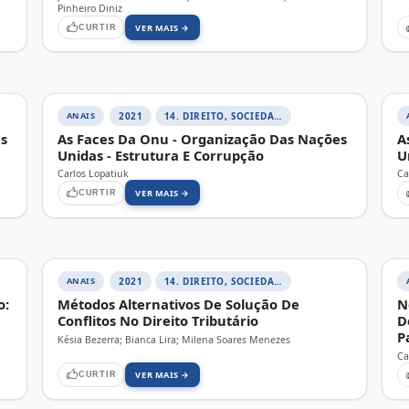
Pinheiro Diniz
VER MAIS →
CURTIR
ANAIS
2021
14. DIREITO, SOCIEDADE E CONTEMPORANEIDADE
es
As Faces Da Onu - Organização Das Nações
A
Unidas - Estrutura E Corrupção
U
Carlos Lopatiuk
Ca
VER MAIS →
CURTIR
ANAIS
2021
14. DIREITO, SOCIEDADE E CONTEMPORANEIDADE
o:
Métodos Alternativos De Solução De
N
Conflitos No Direito Tributário
D
P
Késia Bezerra; Bianca Lira; Milena Soares Menezes
Ca
VER MAIS →
CURTIR