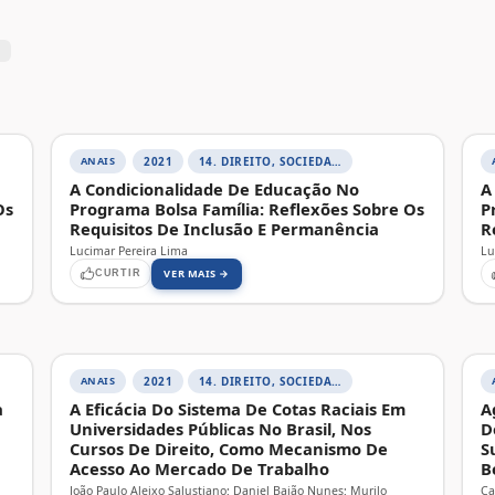
×
ANAIS
2021
14. DIREITO, SOCIEDADE E CONTEMPORANEIDADE
A Condicionalidade De Educação No
A
Os
Programa Bolsa Família: Reflexões Sobre Os
P
Requisitos De Inclusão E Permanência
R
Lucimar Pereira Lima
Lu
VER MAIS →
CURTIR
ANAIS
2021
14. DIREITO, SOCIEDADE E CONTEMPORANEIDADE
a
A Eficácia Do Sistema De Cotas Raciais Em
A
Universidades Públicas No Brasil, Nos
D
Cursos De Direito, Como Mecanismo De
S
Acesso Ao Mercado De Trabalho
B
João Paulo Aleixo Salustiano; Daniel Baião Nunes; Murilo
Ca