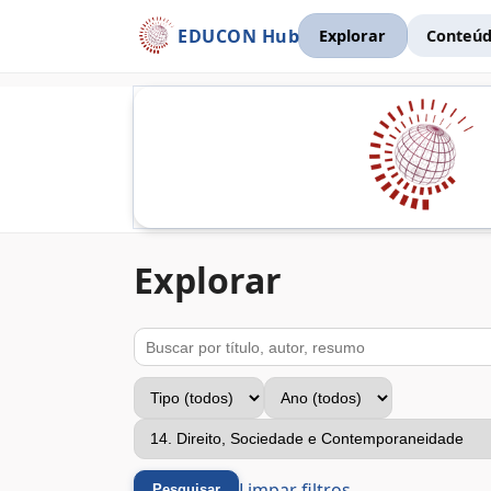
EDUCON Hub
Explorar
Conteúd
Explorar
Buscar
Tipo
Ano
Eixo temático
Limpar filtros
Pesquisar