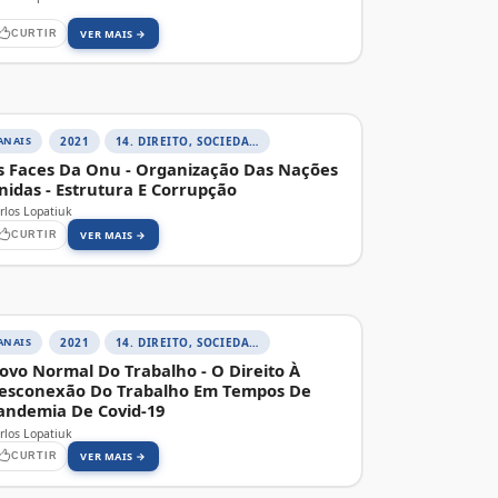
VER MAIS →
CURTIR
ANAIS
2021
14. DIREITO, SOCIEDADE E CONTEMPORANEIDADE
s Faces Da Onu - Organização Das Nações
nidas - Estrutura E Corrupção
rlos Lopatiuk
VER MAIS →
CURTIR
ANAIS
2021
14. DIREITO, SOCIEDADE E CONTEMPORANEIDADE
ovo Normal Do Trabalho - O Direito À
esconexão Do Trabalho Em Tempos De
andemia De Covid-19
rlos Lopatiuk
VER MAIS →
CURTIR