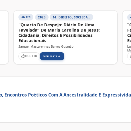
ANAIS
2023
14. DIREITO, SOCIEDADE E CONTEMPORANEIDADE
“Quarto De Despejo: Diário De Uma
“
Favelada” De Maria Carolina De Jesus:
F
Cidadania, Direitos E Possibilidades
C
Educacionais
E
Samuel Mascarenhas Barros Gusmão
Lu
Ma
VER MAIS →
CURTIR
ão, Encontros Poéticos Com A Ancestralidade E Expressiv