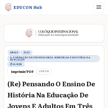
Abrir me
EDUCON Hub
Metadados do trabalho
ANAIS
2023
4. FORMAÇÃO DE PROFESSORES, MEMÓRIAS E HISTÓRIA DA
EDUCAÇÃO
⏱ 45 MIN
Imprimir/PDF
CURTIR
(Re) Pensando O Ensino De
História Na Educação De
Jovens E Adultos Em Três