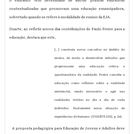
o educador tem necessidade de adotar práticas educativas
contextualizadas que promovam uma educação emancipadora,
sobretudo quando se refere à modalidade de ensino da EJA.
Duarte, ao refletir acerca da
s
contribuições de Paulo Freire para a
educação, destaca que este,
[...] construiu novos conceitos no âmbito do
ensino, de modo a desenvolver métodos que
propiciassem uma educação crítica e
questionadora da realidade. Freire concebe a
educação como reflexão sobre a realidade
existencial, sendo necessário o agir nas
realidades vividas no dia a dia de cada
indivíduo. Exatamente nessa situação de
experiências do humano. (DUARTE 2012, p. 24).
A proposta pedagógica para Educação de Jovens e Adultos deve