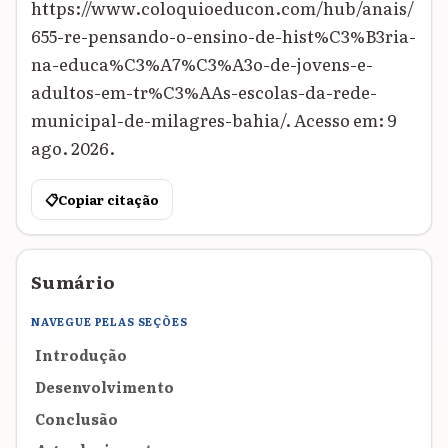
https://www.coloquioeducon.com/hub/anais/
655-re-pensando-o-ensino-de-hist%C3%B3ria-
na-educa%C3%A7%C3%A3o-de-jovens-e-
adultos-em-tr%C3%AAs-escolas-da-rede-
municipal-de-milagres-bahia/. Acesso em: 9
ago. 2026.
📋
Copiar citação
Sumário
NAVEGUE PELAS SEÇÕES
Introdução
Desenvolvimento
Conclusão