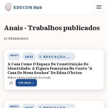
Abrir me
EDUCON Hub
Anais - Trabalhos publicados
23 TRABALHOS
ANAIS
2021
7. EDUCAÇÃO, CORPO E GÊNERO
A Casa Como O Espaço De Constituição De
Identidade: A Figura Feminina No Conto "A
Casa De Meus Sonhos" De Edna O'brien
Milton Cássio Andrade Do Prado
VER MAIS →
ANAIS
2021
7. EDUCAÇÃO, CORPO E GÊNERO