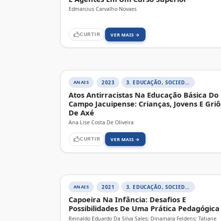
Edmarcius Carvalho Novaes
VER MAIS →
CURTIR
ANAIS
2023
3. EDUCAÇÃO, SOCIEDADE E PRÁTICAS EDUCATIVAS
Atos Antirracistas Na Educação Básica Do
Campo Jacuipense: Crianças, Jovens E Griô
De Axé
Ana Lise Costa De Oliveira
VER MAIS →
CURTIR
ANAIS
2021
3. EDUCAÇÃO, SOCIEDADE E PRÁTICAS EDUCATIVAS
Capoeira Na Infância: Desafios E
Possibilidades De Uma Prática Pedagógica
Reinaldo Eduardo Da Silva Sales; Dinamara Feldens; Tatiane