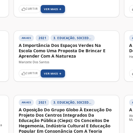
VER MAIS →
CURTIR
ANAIS
2021
3. EDUCAÇÃO, SOCIEDADE E PRÁTICAS EDUCATIVAS
A Importância Dos Espaços Verdes Na
A
Escola Como Uma Proposta De Brincar E
D
Aprender Com A Natureza
He
Marizete Dos Santos
VER MAIS →
CURTIR
ANAIS
2021
3. EDUCAÇÃO, SOCIEDADE E PRÁTICAS EDUCATIVAS
A Oposição Do Grupo Globo À Execução Do
A
Projeto Dos Centros Integrados Da
We
Educação Pública (Cieps): Os Conceitos De
Ma
a
Hegemonia, Indústria Cultural E Educação
ra
Popular Em Consonância Com A Teoria