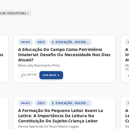
ICAS EDUCATIVAS ×
ANAIS
2023
3. EDUCAÇÃO, SOCIEDADE E PRÁTICAS EDUCATIVAS
A Educação Do Campo Como Patrimônio
A
as
Imaterial: Desafio Ou Necessidade Nos Dias
I
Atuais?
A
Marie Jolly Nascimento Pinto
Ma
Or
VER MAIS →
CURTIR
ANAIS
2021
3. EDUCAÇÃO, SOCIEDADE E PRÁTICAS EDUCATIVAS
A Formação Do Pequeno Leitor Avant La
A
Lettre: A Importância Da Leitura Na
L
Constituição Do Sujeito-Criança Leitor
C
Denise Aparecida De Paulo Ribeiro Leppos
De