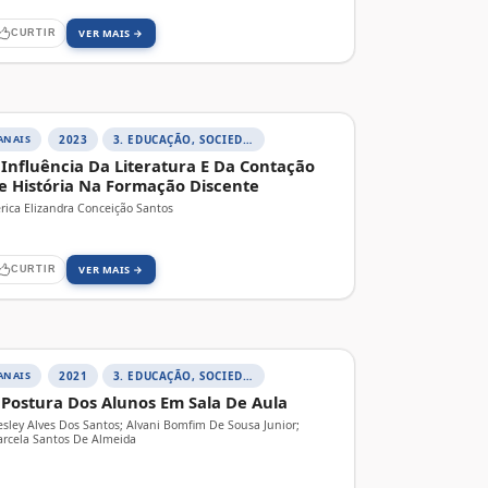
VER MAIS →
CURTIR
ANAIS
2023
3. EDUCAÇÃO, SOCIEDADE E PRÁTICAS EDUCATIVAS
 Influência Da Literatura E Da Contação
e História Na Formação Discente
rica Elizandra Conceição Santos
VER MAIS →
CURTIR
ANAIS
2021
3. EDUCAÇÃO, SOCIEDADE E PRÁTICAS EDUCATIVAS
 Postura Dos Alunos Em Sala De Aula
sley Alves Dos Santos; Alvani Bomfim De Sousa Junior;
rcela Santos De Almeida