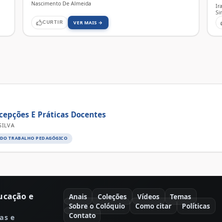
Nascimento De Almeida
Ir
Si
VER MAIS →
CURTIR
cepções E Práticas Docentes
SILVA
O DO TRABALHO PEDAGÓGICO
ucação e
Anais
Coleções
Vídeos
Temas
Sobre o Colóquio
Como citar
Políticas
Contato
as e