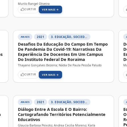
Murilo Rangel Oliveira
VER MAIS →
CURTIR
ANAIS
2021
3. EDUCAÇÃO, SOCIEDADE E PRÁTICAS EDUCATIVAS
Desafios Da Educação Do Campo Em Tempo
D
De Pandemia Da Covid-19: Narrativas Da
D
os
Experiência De Docentes Em Um Campus
E
Do Instituto Federal De Roraima
D
Thayane Gonçalves Bezerra; Nádia De Paula Pessôa Paludo
Ma
VER MAIS →
CURTIR
ANAIS
2021
3. EDUCAÇÃO, SOCIEDADE E PRÁTICAS EDUCATIVAS
Diálogo Entre A Escola E O Bairro:
E
a
Cartografando Territórios Potencialmente
O
Educativos
R
P
Glaucia Barbosa Peixoto; Andrea Cecilia Moreno; Karla