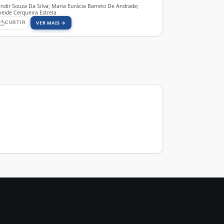
andir Souza Da Silva; Maria Eurácia Barreto De Andrade;
neide Cerqueira Estrela
VER MAIS →
CURTIR