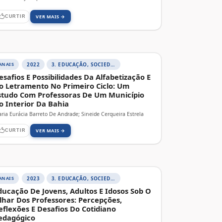
VER MAIS →
CURTIR
ANAIS
2022
3. EDUCAÇÃO, SOCIEDADE E PRÁTICAS EDUCATIVAS
esafios E Possibilidades Da Alfabetização E
o Letramento No Primeiro Ciclo: Um
studo Com Professoras De Um Município
o Interior Da Bahia
ria Eurácia Barreto De Andrade; Sineide Cerqueira Estrela
VER MAIS →
CURTIR
ANAIS
2023
3. EDUCAÇÃO, SOCIEDADE E PRÁTICAS EDUCATIVAS
ducação De Jovens, Adultos E Idosos Sob O
lhar Dos Professores: Percepções,
eflexões E Desafios Do Cotidiano
edagógico