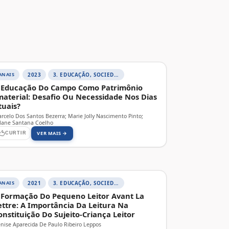
ANAIS
2023
3. EDUCAÇÃO, SOCIEDADE E PRÁTICAS EDUCATIVAS
 Educação Do Campo Como Patrimônio
material: Desafio Ou Necessidade Nos Dias
tuais?
rcelo Dos Santos Bezerra; Marie Jolly Nascimento Pinto;
lane Santana Coelho
VER MAIS →
CURTIR
ANAIS
2021
3. EDUCAÇÃO, SOCIEDADE E PRÁTICAS EDUCATIVAS
 Formação Do Pequeno Leitor Avant La
ettre: A Importância Da Leitura Na
onstituição Do Sujeito-Criança Leitor
nise Aparecida De Paulo Ribeiro Leppos