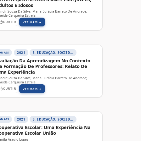
dultos E Idosos
andir Souza Da Silva; Maria Eurácia Barreto De Andrade;
neide Cerqueira Estrela
VER MAIS →
CURTIR
ANAIS
2021
3. EDUCAÇÃO, SOCIEDADE E PRÁTICAS EDUCATIVAS
valiação Da Aprendizagem No Contexto
a Formação De Professores: Relato De
ma Experiência
andir Souza Da Silva; Maria Eurácia Barreto De Andrade;
neide Cerqueira Estrela
VER MAIS →
CURTIR
ANAIS
2021
3. EDUCAÇÃO, SOCIEDADE E PRÁTICAS EDUCATIVAS
ooperativa Escolar: Uma Experiência Na
ooperativa Escolar União
mila Araujo Lopes