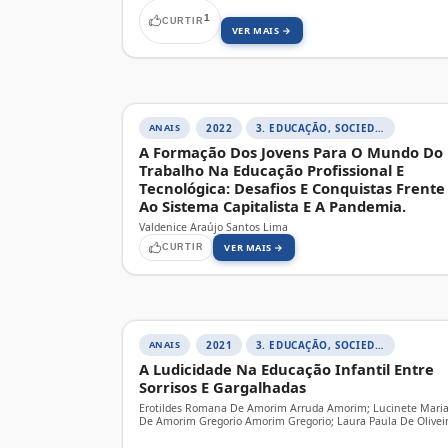
1
CURTIR
VER MAIS →
ANAIS
2022
3. EDUCAÇÃO, SOCIEDADE E PRÁTICAS EDUCATIVAS
A Formação Dos Jovens Para O Mundo Do
Trabalho Na Educação Profissional E
Tecnológica: Desafios E Conquistas Frente
Ao Sistema Capitalista E A Pandemia.
Valdenice Araújo Santos Lima
VER MAIS →
CURTIR
ANAIS
2021
3. EDUCAÇÃO, SOCIEDADE E PRÁTICAS EDUCATIVAS
A Ludicidade Na Educação Infantil Entre
Sorrisos E Gargalhadas
Erotildes Romana De Amorim Arruda Amorim; Lucinete Mari
De Amorim Gregorio Amorim Gregorio; Laura Paula De Olivei