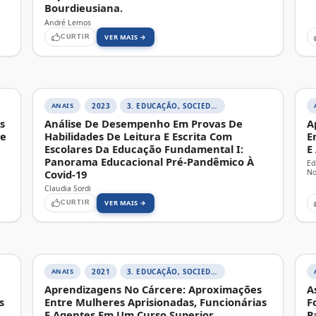
Bourdieusiana.
André Lemos
VER MAIS →
CURTIR
ANAIS
2023
3. EDUCAÇÃO, SOCIEDADE E PRÁTICAS EDUCATIVAS
s
Análise De Desempenho Em Provas De
A
pe
Habilidades De Leitura E Escrita Com
E
Escolares Da Educação Fundamental I:
E
Panorama Educacional Pré-Pandêmico À
Ed
Covid-19
No
Claudia Sordi
VER MAIS →
CURTIR
ANAIS
2021
3. EDUCAÇÃO, SOCIEDADE E PRÁTICAS EDUCATIVAS
Aprendizagens No Cárcere: Aproximações
A
s
Entre Mulheres Aprisionadas, Funcionárias
F
E Agentes Em Um Curso Superior
P