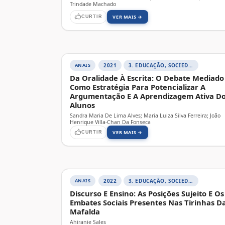
Trindade Machado
VER MAIS →
CURTIR
ANAIS
2021
3. EDUCAÇÃO, SOCIEDADE E PRÁTICAS EDUCATIVAS
Da Oralidade À Escrita: O Debate Mediado
Como Estratégia Para Potencializar A
Argumentação E A Aprendizagem Ativa D
Alunos
Sandra Maria De Lima Alves; Maria Luiza Silva Ferreira; João
Henrique Villa-Chan Da Fonseca
VER MAIS →
CURTIR
ANAIS
2022
3. EDUCAÇÃO, SOCIEDADE E PRÁTICAS EDUCATIVAS
Discurso E Ensino: As Posições Sujeito E Os
Embates Sociais Presentes Nas Tirinhas D
Mafalda
Ahiranie Sales