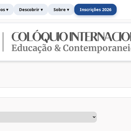
os ▾
Descobrir ▾
Sobre ▾
Inscrições 2026