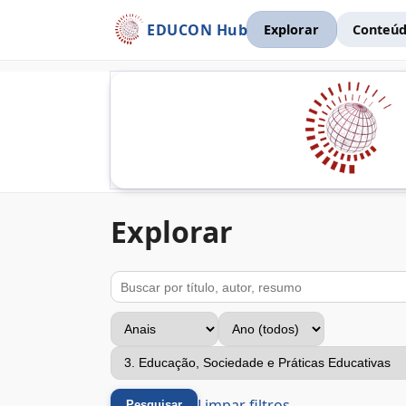
EDUCON Hub
Explorar
Conteúd
Explorar
Buscar
Tipo
Ano
Eixo temático
Limpar filtros
Pesquisar