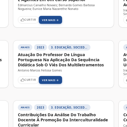
A
Edmarcius Carvalho Novaes; Bernardo Gomes Barbosa
Nogueira; Eunice Maria Nazarethe Nonato
Ir
Si
VER MAIS →
CURTIR
ANAIS
2023
3. EDUCAÇÃO, SOCIEDADE E PRÁTICAS EDUCATIVAS
Atuação Do Professor De Língua
A
s
Portuguesa Na Aplicação Da Sequência
D
Didática Sob O Viés Dos Multiletramentos
U
Antonio Marcos Feitosa Gomes
Ir
Si
VER MAIS →
CURTIR
ANAIS
2023
3. EDUCAÇÃO, SOCIEDADE E PRÁTICAS EDUCATIVAS
Contribuições Da Análise Do Trabalho
C
Docente À Promoção Da Interculturalidade
C
Curricular
Ca