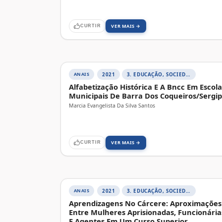
VER MAIS →
CURTIR
ANAIS
2021
3. EDUCAÇÃO, SOCIEDADE E PRÁTICAS EDUCATIVAS
Alfabetização Histórica E A Bncc Em Escola
Municipais De Barra Dos Coqueiros/Sergi
Marcia Evangelista Da Silva Santos
VER MAIS →
CURTIR
ANAIS
2021
3. EDUCAÇÃO, SOCIEDADE E PRÁTICAS EDUCATIVAS
Aprendizagens No Cárcere: Aproximações
Entre Mulheres Aprisionadas, Funcionária
E Agentes Em Um Curso Superior