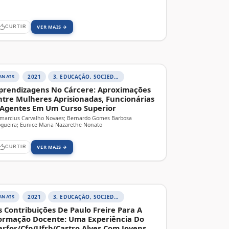
VER MAIS →
CURTIR
ANAIS
2021
3. EDUCAÇÃO, SOCIEDADE E PRÁTICAS EDUCATIVAS
prendizagens No Cárcere: Aproximações
ntre Mulheres Aprisionadas, Funcionárias
 Agentes Em Um Curso Superior
marcius Carvalho Novaes; Bernardo Gomes Barbosa
gueira; Eunice Maria Nazarethe Nonato
VER MAIS →
CURTIR
ANAIS
2021
3. EDUCAÇÃO, SOCIEDADE E PRÁTICAS EDUCATIVAS
s Contribuições De Paulo Freire Para A
ormação Docente: Uma Experiência Do
arfor/Cfp/Ufrb/Castro Alves Com Jovens,