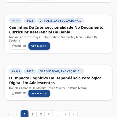
ANAIS
2026
01 POLÍTICAS EDUCACIONAIS, DIVERSIDADE E JUSTIÇA SOCIAL
Caminhos Da Interseccionalidade No Documento
Curricular Referencial Da Bahia
Imaira Santa Rita Regis; Delor Gerbase Gramacho; Marcus Alves De
Santana
VER MAIS →
CURTIR
ANAIS
2026
08 EDUCAÇÃO, INOVAÇÃO E TECNOLOGIAS DIGITAIS
O Impacto Cognitivo Da Dependência Patológica
Digital Em Adolescentes
Douglas Amorim De Morais; Késsia Mileny De Paulo Moura
VER MAIS →
CURTIR
«
‹
1
2
3
4
…
›
»