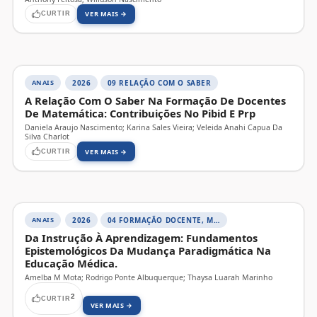
VER MAIS →
CURTIR
ANAIS
2026
09 RELAÇÃO COM O SABER
A Relação Com O Saber Na Formação De Docentes
De Matemática: Contribuições No Pibid E Prp
Daniela Araujo Nascimento; Karina Sales Vieira; Veleida Anahi Capua Da
Silva Charlot
VER MAIS →
CURTIR
ANAIS
2026
04 FORMAÇÃO DOCENTE, MEMÓRIA E HISTÓRIA DA EDUCAÇÃO
Da Instrução À Aprendizagem: Fundamentos
Epistemológicos Da Mudança Paradigmática Na
Educação Médica.
Amelba M Mota; Rodrigo Ponte Albuquerque; Thaysa Luarah Marinho
2
CURTIR
VER MAIS →