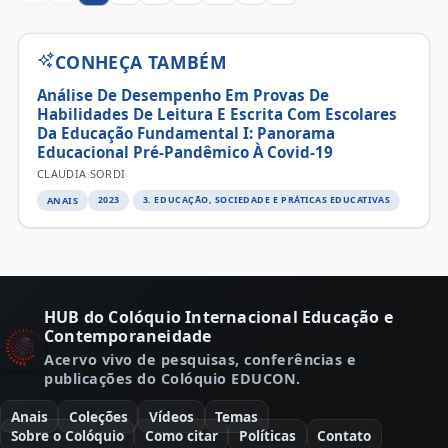
CONHEÇA TAMBÉM
Análise De Desempenho Em Provas De
Habilidades De Leitura E Escrita Com Escolares
Da Educação Fundamental I: Panorama
Educacional Pré-Pandêmico À Covid-19
CLAUDIA SORDI
ANAIS
2023
3. EDUCAÇÃO, SOCIEDADE E PRÁTICAS EDUCATIVAS
HUB do Colóquio Internacional Educação e
Contemporaneidade
Acervo vivo de pesquisas, conferências e
publicações do Colóquio EDUCON.
Anais
Coleções
Vídeos
Temas
Sobre o Colóquio
Como citar
Políticas
Contato